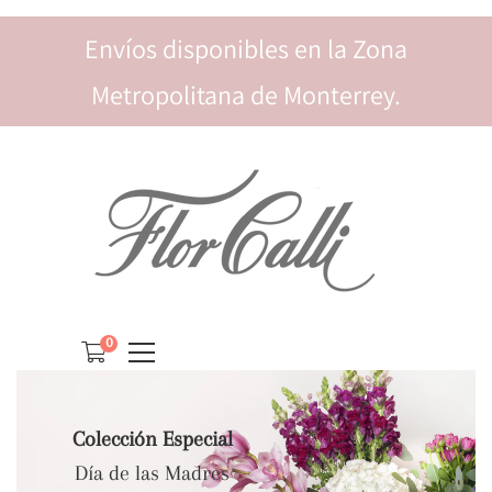
Envíos disponibles en la Zona
Metropolitana de Monterrey.
0
Colección Especial
Día de las Madres